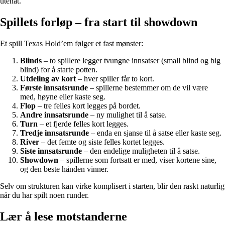
utenat.
Spillets forløp – fra start til showdown
Et spill Texas Hold’em følger et fast mønster:
Blinds
– to spillere legger tvungne innsatser (small blind og big
blind) for å starte potten.
Utdeling av kort
– hver spiller får to kort.
Første innsatsrunde
– spillerne bestemmer om de vil være
med, høyne eller kaste seg.
Flop
– tre felles kort legges på bordet.
Andre innsatsrunde
– ny mulighet til å satse.
Turn
– et fjerde felles kort legges.
Tredje innsatsrunde
– enda en sjanse til å satse eller kaste seg.
River
– det femte og siste felles kortet legges.
Siste innsatsrunde
– den endelige muligheten til å satse.
Showdown
– spillerne som fortsatt er med, viser kortene sine,
og den beste hånden vinner.
Selv om strukturen kan virke komplisert i starten, blir den raskt naturlig
når du har spilt noen runder.
Lær å lese motstanderne