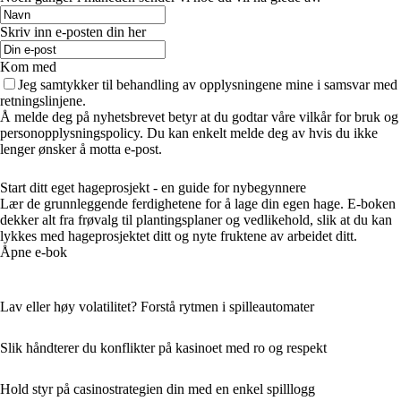
Skriv inn e-posten din her
Kom med
Jeg samtykker til behandling av opplysningene mine i samsvar med
retningslinjene.
Å melde deg på nyhetsbrevet betyr at du godtar våre vilkår for bruk og
personopplysningspolicy. Du kan enkelt melde deg av hvis du ikke
lenger ønsker å motta e-post.
Start ditt eget hageprosjekt - en guide for nybegynnere
Lær de grunnleggende ferdighetene for å lage din egen hage. E-boken
dekker alt fra frøvalg til plantingsplaner og vedlikehold, slik at du kan
lykkes med hageprosjektet ditt og nyte fruktene av arbeidet ditt.
Åpne e-bok
Lav eller høy volatilitet? Forstå rytmen i spilleautomater
Slik håndterer du konflikter på kasinoet med ro og respekt
Hold styr på casinostrategien din med en enkel spilllogg