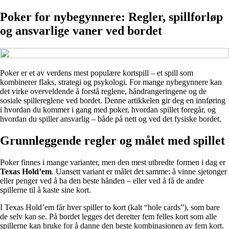
Poker for nybegynnere: Regler, spillforløp
og ansvarlige vaner ved bordet
Poker er et av verdens mest populære kortspill – et spill som
kombinerer flaks, strategi og psykologi. For mange nybegynnere kan
det virke overveldende å forstå reglene, håndrangeringene og de
sosiale spillereglene ved bordet. Denne artikkelen gir deg en innføring
i hvordan du kommer i gang med poker, hvordan spillet foregår, og
hvordan du spiller ansvarlig – både på nett og ved det fysiske bordet.
Grunnleggende regler og målet med spillet
Poker finnes i mange varianter, men den mest utbredte formen i dag er
Texas Hold’em
. Uansett variant er målet det samme: å vinne sjetonger
eller penger ved å ha den beste hånden – eller ved å få de andre
spillerne til å kaste sine kort.
I Texas Hold’em får hver spiller to kort (kalt “hole cards”), som bare
de selv kan se. På bordet legges det deretter fem felles kort som alle
spillerne kan bruke for å danne den beste kombinasjonen av fem kort.