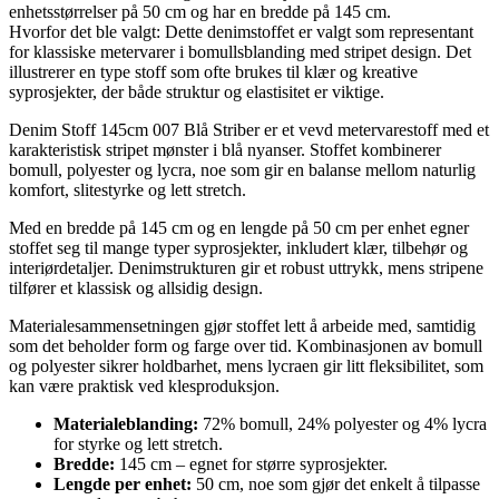
enhetsstørrelser på 50 cm og har en bredde på 145 cm.
Hvorfor det ble valgt: Dette denimstoffet er valgt som representant
for klassiske metervarer i bomullsblanding med stripet design. Det
illustrerer en type stoff som ofte brukes til klær og kreative
syprosjekter, der både struktur og elastisitet er viktige.
Denim Stoff 145cm 007 Blå Striber er et vevd metervarestoff med et
karakteristisk stripet mønster i blå nyanser. Stoffet kombinerer
bomull, polyester og lycra, noe som gir en balanse mellom naturlig
komfort, slitestyrke og lett stretch.
Med en bredde på 145 cm og en lengde på 50 cm per enhet egner
stoffet seg til mange typer syprosjekter, inkludert klær, tilbehør og
interiørdetaljer. Denimstrukturen gir et robust uttrykk, mens stripene
tilfører et klassisk og allsidig design.
Materialesammensetningen gjør stoffet lett å arbeide med, samtidig
som det beholder form og farge over tid. Kombinasjonen av bomull
og polyester sikrer holdbarhet, mens lycraen gir litt fleksibilitet, som
kan være praktisk ved klesproduksjon.
Materialeblanding:
72% bomull, 24% polyester og 4% lycra
for styrke og lett stretch.
Bredde:
145 cm – egnet for større syprosjekter.
Lengde per enhet:
50 cm, noe som gjør det enkelt å tilpasse