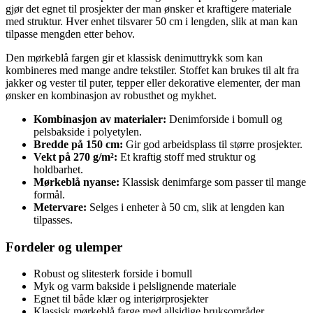
gjør det egnet til prosjekter der man ønsker et kraftigere materiale
med struktur. Hver enhet tilsvarer 50 cm i lengden, slik at man kan
tilpasse mengden etter behov.
Den mørkeblå fargen gir et klassisk denimuttrykk som kan
kombineres med mange andre tekstiler. Stoffet kan brukes til alt fra
jakker og vester til puter, tepper eller dekorative elementer, der man
ønsker en kombinasjon av robusthet og mykhet.
Kombinasjon av materialer:
Denimforside i bomull og
pelsbakside i polyetylen.
Bredde på 150 cm:
Gir god arbeidsplass til større prosjekter.
Vekt på 270 g/m²:
Et kraftig stoff med struktur og
holdbarhet.
Mørkeblå nyanse:
Klassisk denimfarge som passer til mange
formål.
Metervare:
Selges i enheter à 50 cm, slik at lengden kan
tilpasses.
Fordeler og ulemper
Robust og slitesterk forside i bomull
Myk og varm bakside i pelslignende materiale
Egnet til både klær og interiørprosjekter
Klassisk mørkeblå farge med allsidige bruksområder