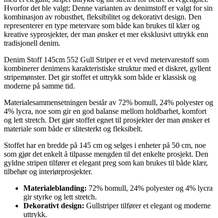
Hvorfor det ble valgt: Denne varianten av denimstoff er valgt for sin
kombinasjon av robusthet, fleksibilitet og dekorativt design. Den
representerer en type metervare som både kan brukes til klær og
kreative syprosjekter, der man ønsker et mer eksklusivt uttrykk enn
tradisjonell denim.
Denim Stoff 145cm 552 Gull Striper er et vevd metervarestoff som
kombinerer denimens karakteristiske struktur med et diskret, gyllent
stripemønster. Det gir stoffet et uttrykk som både er klassisk og
moderne på samme tid.
Materialesammensetningen består av 72% bomull, 24% polyester og
4% lycra, noe som gir en god balanse mellom holdbarhet, komfort
og lett stretch. Det gjør stoffet egnet til prosjekter der man ønsker et
materiale som både er slitesterkt og fleksibelt.
Stoffet har en bredde på 145 cm og selges i enheter på 50 cm, noe
som gjør det enkelt å tilpasse mengden til det enkelte prosjekt. Den
gyldne stripen tilfører et elegant preg som kan brukes til både klær,
tilbehør og interiørprosjekter.
Materialeblanding:
72% bomull, 24% polyester og 4% lycra
gir styrke og lett stretch.
Dekorativt design:
Gullstriper tilfører et elegant og moderne
uttrykk.