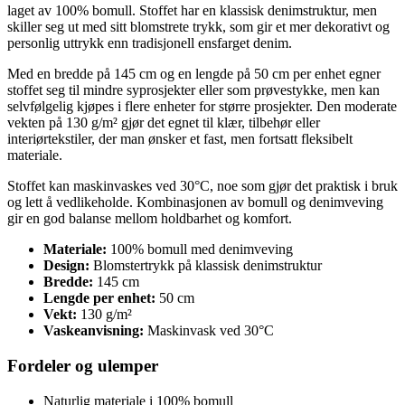
laget av 100% bomull. Stoffet har en klassisk denimstruktur, men
skiller seg ut med sitt blomstrete trykk, som gir et mer dekorativt og
personlig uttrykk enn tradisjonell ensfarget denim.
Med en bredde på 145 cm og en lengde på 50 cm per enhet egner
stoffet seg til mindre syprosjekter eller som prøvestykke, men kan
selvfølgelig kjøpes i flere enheter for større prosjekter. Den moderate
vekten på 130 g/m² gjør det egnet til klær, tilbehør eller
interiørtekstiler, der man ønsker et fast, men fortsatt fleksibelt
materiale.
Stoffet kan maskinvaskes ved 30°C, noe som gjør det praktisk i bruk
og lett å vedlikeholde. Kombinasjonen av bomull og denimveving
gir en god balanse mellom holdbarhet og komfort.
Materiale:
100% bomull med denimveving
Design:
Blomstertrykk på klassisk denimstruktur
Bredde:
145 cm
Lengde per enhet:
50 cm
Vekt:
130 g/m²
Vaskeanvisning:
Maskinvask ved 30°C
Fordeler og ulemper
Naturlig materiale i 100% bomull