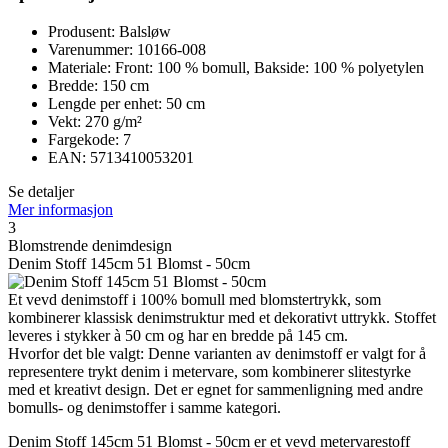
Produsent: Balsløw
Varenummer: 10166-008
Materiale: Front: 100 % bomull, Bakside: 100 % polyetylen
Bredde: 150 cm
Lengde per enhet: 50 cm
Vekt: 270 g/m²
Fargekode: 7
EAN: 5713410053201
Se detaljer
Mer informasjon
3
Blomstrende denimdesign
Denim Stoff 145cm 51 Blomst - 50cm
Et vevd denimstoff i 100% bomull med blomstertrykk, som
kombinerer klassisk denimstruktur med et dekorativt uttrykk. Stoffet
leveres i stykker à 50 cm og har en bredde på 145 cm.
Hvorfor det ble valgt: Denne varianten av denimstoff er valgt for å
representere trykt denim i metervare, som kombinerer slitestyrke
med et kreativt design. Det er egnet for sammenligning med andre
bomulls- og denimstoffer i samme kategori.
Denim Stoff 145cm 51 Blomst - 50cm er et vevd metervarestoff