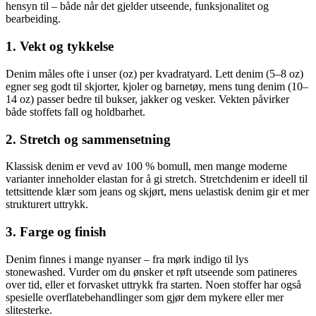
hensyn til – både når det gjelder utseende, funksjonalitet og
bearbeiding.
1. Vekt og tykkelse
Denim måles ofte i unser (oz) per kvadratyard. Lett denim (5–8 oz)
egner seg godt til skjorter, kjoler og barnetøy, mens tung denim (10–
14 oz) passer bedre til bukser, jakker og vesker. Vekten påvirker
både stoffets fall og holdbarhet.
2. Stretch og sammensetning
Klassisk denim er vevd av 100 % bomull, men mange moderne
varianter inneholder elastan for å gi stretch. Stretchdenim er ideell til
tettsittende klær som jeans og skjørt, mens uelastisk denim gir et mer
strukturert uttrykk.
3. Farge og finish
Denim finnes i mange nyanser – fra mørk indigo til lys
stonewashed. Vurder om du ønsker et røft utseende som patineres
over tid, eller et forvasket uttrykk fra starten. Noen stoffer har også
spesielle overflatebehandlinger som gjør dem mykere eller mer
slitesterke.