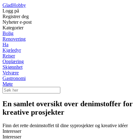
Glad
Hobby
Logg på
Registrer deg
Nyheter e-post
Kategorier
Bolig
Renovering
Ha
Kjæledyr
Reiser
Opplæring
Skjønnhet
Velvære
Gastronomi
Møte
En samlet oversikt over denimstoffer for
kreative prosjekter
Finn det rette denimstoffet til dine syprosjekter og kreative idéer
Interesser
Interesser