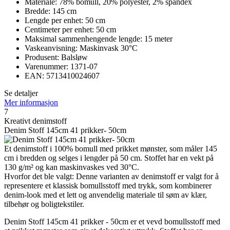
Materiale: 78% bomull, 20% polyester, 2% spandex
Bredde: 145 cm
Lengde per enhet: 50 cm
Centimeter per enhet: 50 cm
Maksimal sammenhengende lengde: 15 meter
Vaskeanvisning: Maskinvask 30°C
Produsent: Balsløw
Varenummer: 1371-07
EAN: 5713410024607
Se detaljer
Mer informasjon
7
Kreativt denimstoff
Denim Stoff 145cm 41 prikker- 50cm
Et denimstoff i 100% bomull med prikket mønster, som måler 145
cm i bredden og selges i lengder på 50 cm. Stoffet har en vekt på
130 g/m² og kan maskinvaskes ved 30°C.
Hvorfor det ble valgt: Denne varianten av denimstoff er valgt for å
representere et klassisk bomullsstoff med trykk, som kombinerer
denim-look med et lett og anvendelig materiale til søm av klær,
tilbehør og boligtekstiler.
Denim Stoff 145cm 41 prikker - 50cm er et vevd bomullsstoff med