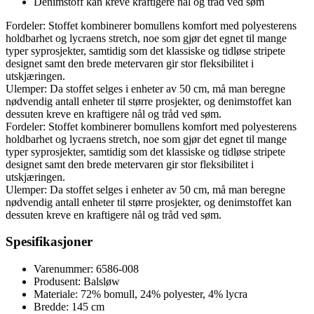
Denimstoff kan kreve kraftigere nål og tråd ved søm
Fordeler: Stoffet kombinerer bomullens komfort med polyesterens
holdbarhet og lycraens stretch, noe som gjør det egnet til mange
typer syprosjekter, samtidig som det klassiske og tidløse stripete
designet samt den brede metervaren gir stor fleksibilitet i
utskjæringen.
Ulemper: Da stoffet selges i enheter av 50 cm, må man beregne
nødvendig antall enheter til større prosjekter, og denimstoffet kan
dessuten kreve en kraftigere nål og tråd ved søm.
Fordeler: Stoffet kombinerer bomullens komfort med polyesterens
holdbarhet og lycraens stretch, noe som gjør det egnet til mange
typer syprosjekter, samtidig som det klassiske og tidløse stripete
designet samt den brede metervaren gir stor fleksibilitet i
utskjæringen.
Ulemper: Da stoffet selges i enheter av 50 cm, må man beregne
nødvendig antall enheter til større prosjekter, og denimstoffet kan
dessuten kreve en kraftigere nål og tråd ved søm.
Spesifikasjoner
Varenummer: 6586-008
Produsent: Balsløw
Materiale: 72% bomull, 24% polyester, 4% lycra
Bredde: 145 cm