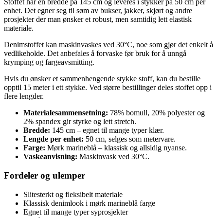
Stoffet har en bredde på 145 cm og leveres i stykker på 50 cm per
enhet. Det egner seg til søm av bukser, jakker, skjørt og andre
prosjekter der man ønsker et robust, men samtidig lett elastisk
materiale.
Denimstoffet kan maskinvaskes ved 30°C, noe som gjør det enkelt å
vedlikeholde. Det anbefales å forvaske før bruk for å unngå
krymping og fargeavsmitting.
Hvis du ønsker et sammenhengende stykke stoff, kan du bestille
opptil 15 meter i ett stykke. Ved større bestillinger deles stoffet opp i
flere lengder.
Materialesammensetning:
78% bomull, 20% polyester og
2% spandex gir styrke og lett stretch.
Bredde:
145 cm – egnet til mange typer klær.
Lengde per enhet:
50 cm, selges som metervare.
Farge:
Mørk marineblå – klassisk og allsidig nyanse.
Vaskeanvisning:
Maskinvask ved 30°C.
Fordeler og ulemper
Slitesterkt og fleksibelt materiale
Klassisk denimlook i mørk marineblå farge
Egnet til mange typer syprosjekter