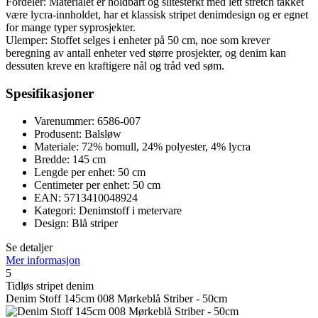
Fordeler: Materialet er holdbart og slitesterkt med lett stretch takket
være lycra-innholdet, har et klassisk stripet denimdesign og er egnet
for mange typer syprosjekter.
Ulemper: Stoffet selges i enheter på 50 cm, noe som krever
beregning av antall enheter ved større prosjekter, og denim kan
dessuten kreve en kraftigere nål og tråd ved søm.
Spesifikasjoner
Varenummer: 6586-007
Produsent: Balsløw
Materiale: 72% bomull, 24% polyester, 4% lycra
Bredde: 145 cm
Lengde per enhet: 50 cm
Centimeter per enhet: 50 cm
EAN: 5713410048924
Kategori: Denimstoff i metervare
Design: Blå striper
Se detaljer
Mer informasjon
5
Tidløs stripet denim
Denim Stoff 145cm 008 Mørkeblå Striber - 50cm