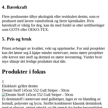
4. Bærekraft
Flere produsenter tilbyr økologisk eller resirkulert denim, som er
produsert med lavere vannforbruk og færre kjemikalier. Hvis
bærekraft er viktig for deg, kan du med fordel se etter sertifiseringer
som GOTS eller OEKO-TEX.
5. Pris og bruk
Prisen avhenger av kvalitet, vekt og opprinnelse. For små prosjekter
kan det lønne seg å kjøpe mindre metervare, mens større prosjekter
ofte krever mer stoff og dermed en større investering. Vurder hvor
mye slitasje det ferdige produktet skal tåle.
Produkter i fokus
1
Eksklusiv gyllen denim
Denim Stoff 145cm 552 Gull Striper - 50cm
Et denimstoff i metervare med gullstriper, laget av en blanding av
bomull, polyester og lycra. Stoffet kombinerer klassisk denimlook
med et elegant, stripet uttrykk og litt stretch for bedre bevegelighet.