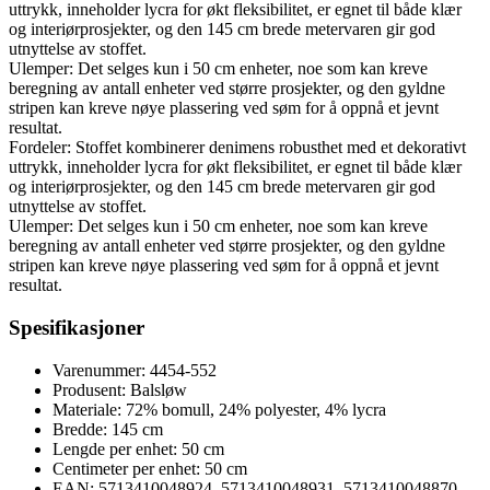
uttrykk, inneholder lycra for økt fleksibilitet, er egnet til både klær
og interiørprosjekter, og den 145 cm brede metervaren gir god
utnyttelse av stoffet.
Ulemper: Det selges kun i 50 cm enheter, noe som kan kreve
beregning av antall enheter ved større prosjekter, og den gyldne
stripen kan kreve nøye plassering ved søm for å oppnå et jevnt
resultat.
Fordeler: Stoffet kombinerer denimens robusthet med et dekorativt
uttrykk, inneholder lycra for økt fleksibilitet, er egnet til både klær
og interiørprosjekter, og den 145 cm brede metervaren gir god
utnyttelse av stoffet.
Ulemper: Det selges kun i 50 cm enheter, noe som kan kreve
beregning av antall enheter ved større prosjekter, og den gyldne
stripen kan kreve nøye plassering ved søm for å oppnå et jevnt
resultat.
Spesifikasjoner
Varenummer: 4454-552
Produsent: Balsløw
Materiale: 72% bomull, 24% polyester, 4% lycra
Bredde: 145 cm
Lengde per enhet: 50 cm
Centimeter per enhet: 50 cm
EAN: 5713410048924, 5713410048931, 5713410048870,