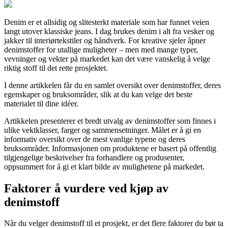
Denim er et allsidig og slitesterkt materiale som har funnet veien
langt utover klassiske jeans. I dag brukes denim i alt fra vesker og
jakker til interiørtekstiler og håndverk. For kreative sjeler åpner
denimstoffer for utallige muligheter – men med mange typer,
vevninger og vekter på markedet kan det være vanskelig å velge
riktig stoff til det rette prosjektet.
I denne artikkelen får du en samlet oversikt over denimstoffer, deres
egenskaper og bruksområder, slik at du kan velge det beste
materialet til dine idéer.
Artikkelen presenterer et bredt utvalg av denimstoffer som finnes i
ulike vektklasser, farger og sammensetninger. Målet er å gi en
informativ oversikt over de mest vanlige typene og deres
bruksområder. Informasjonen om produktene er basert på offentlig
tilgjengelige beskrivelser fra forhandlere og produsenter,
oppsummert for å gi et klart bilde av mulighetene på markedet.
Faktorer å vurdere ved kjøp av
denimstoff
Når du velger denimstoff til et prosjekt, er det flere faktorer du bør ta