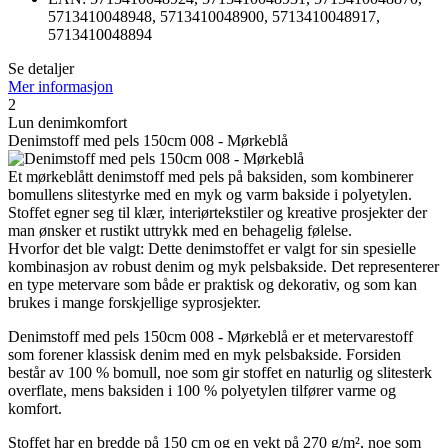
5713410048948, 5713410048900, 5713410048917,
5713410048894
Se detaljer
Mer informasjon
2
Lun denimkomfort
Denimstoff med pels 150cm 008 - Mørkeblå
Et mørkeblått denimstoff med pels på baksiden, som kombinerer
bomullens slitestyrke med en myk og varm bakside i polyetylen.
Stoffet egner seg til klær, interiørtekstiler og kreative prosjekter der
man ønsker et rustikt uttrykk med en behagelig følelse.
Hvorfor det ble valgt: Dette denimstoffet er valgt for sin spesielle
kombinasjon av robust denim og myk pelsbakside. Det representerer
en type metervare som både er praktisk og dekorativ, og som kan
brukes i mange forskjellige syprosjekter.
Denimstoff med pels 150cm 008 - Mørkeblå er et metervarestoff
som forener klassisk denim med en myk pelsbakside. Forsiden
består av 100 % bomull, noe som gir stoffet en naturlig og slitesterk
overflate, mens baksiden i 100 % polyetylen tilfører varme og
komfort.
Stoffet har en bredde på 150 cm og en vekt på 270 g/m², noe som