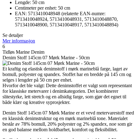
Lengde: 50 cm
Centimeter per enhet: 50 cm
EAN: 5713410048948 (relaterte EAN-numre:
5713410048924, 5713410048931, 5713410048870,
5713410048900, 5713410048917, 5713410048894)
Se detaljer
Mer informasjon
6
Tidløs Marine Denim
Denim Stoff 145cm 07 Mørk Marine - 50cm
Et kraftig og elastisk denimstoff i mørk marineblå farge, laget av
bomull, polyester og spandex. Stoffet har en bredde på 145 cm og
selges i lengder på 50 cm per enhet.
Hvorfor det ble valgt: Dette denimstoffet er valgt som representant
for klassiske metervarer i denimkategorien. Det kombinerer
slitestyrke, lett stretch og en allsidig farge, som gjør det egnet til
både klær og kreative syprosjekter.
Denim Stoff 145cm 07 Mørk Marine er et vevd metervarestoff med
en klassisk denimstruktur og en mørk marineblå tone. Materialet
består av 78% bomull, 20% polyester og 2% spandex, noe som gir
en god balanse mellom holdbarhet, komfort og fleksibilitet.