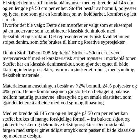
Et stripet denimstoff i mørkeblå nyanser med en bredde på 145 cm
og en lengde på 50 cm per enhet. Stoffet består av bomull, polyester
og lycra, noe som gir en kombinasjon av holdbarhet, komfort og lett
stretch.
Hvorfor det ble valgt: Dette denimstoffet er valgt som et eksempel
på en metervare som kombinerer klassisk denimlook med
fleksibilitet og struktur. Det representerer en typisk kvalitet innen
stripet denim, som ofte brukes til klær og kreative syprosjekter.
Denim Stoff 145cm 008 Mørkeblå Striber - 50cm er et vevd
metervarestoff med et karakteristisk stripet mønster i mørkeblå toner.
Stoffet har en klassisk denimstruktur, som gjør det egnet til både
klær og interiørprosjekter, hvor man ønsker et robust, men samtidig
fleksibelt materiale.
Materialesammensetningen består av 72% bomull, 24% polyester og
4% lycra. Denne kombinasjonen gir stoffet en behagelig balanse
mellom naturlig pusteevne, slitestyrke og en smule elastisitet, som
gjør det lettere å arbeide med ved søm og tilpasning.
Med en bredde på 145 cm og en lengde på 50 cm per enhet kan
stoffet brukes til mange forskjellige formål – fra bukser, skjørt og
jakker til vesker og dekorative tekstilprosjekter. Den mørkeblå
fargen med striper gir et tidløst uttrykk som passer til både klassiske
og moderne design.