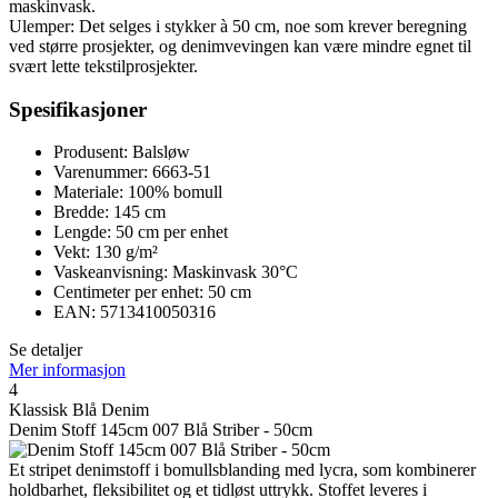
maskinvask.
Ulemper: Det selges i stykker à 50 cm, noe som krever beregning
ved større prosjekter, og denimvevingen kan være mindre egnet til
svært lette tekstilprosjekter.
Spesifikasjoner
Produsent: Balsløw
Varenummer: 6663-51
Materiale: 100% bomull
Bredde: 145 cm
Lengde: 50 cm per enhet
Vekt: 130 g/m²
Vaskeanvisning: Maskinvask 30°C
Centimeter per enhet: 50 cm
EAN: 5713410050316
Se detaljer
Mer informasjon
4
Klassisk Blå Denim
Denim Stoff 145cm 007 Blå Striber - 50cm
Et stripet denimstoff i bomullsblanding med lycra, som kombinerer
holdbarhet, fleksibilitet og et tidløst uttrykk. Stoffet leveres i