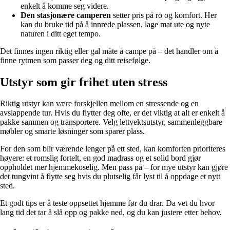
enkelt å komme seg videre.
Den stasjonære camperen
setter pris på ro og komfort. Her
kan du bruke tid på å innrede plassen, lage mat ute og nyte
naturen i ditt eget tempo.
Det finnes ingen riktig eller gal måte å campe på – det handler om å
finne rytmen som passer deg og ditt reisefølge.
Utstyr som gir frihet uten stress
Riktig utstyr kan være forskjellen mellom en stressende og en
avslappende tur. Hvis du flytter deg ofte, er det viktig at alt er enkelt å
pakke sammen og transportere. Velg lettvektsutstyr, sammenleggbare
møbler og smarte løsninger som sparer plass.
For den som blir værende lenger på ett sted, kan komforten prioriteres
høyere: et romslig fortelt, en god madrass og et solid bord gjør
oppholdet mer hjemmekoselig. Men pass på – for mye utstyr kan gjøre
det tungvint å flytte seg hvis du plutselig får lyst til å oppdage et nytt
sted.
Et godt tips er å teste oppsettet hjemme før du drar. Da vet du hvor
lang tid det tar å slå opp og pakke ned, og du kan justere etter behov.