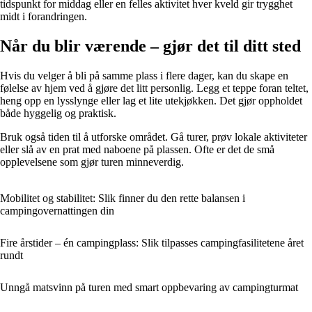
tidspunkt for middag eller en felles aktivitet hver kveld gir trygghet
midt i forandringen.
Når du blir værende – gjør det til ditt sted
Hvis du velger å bli på samme plass i flere dager, kan du skape en
følelse av hjem ved å gjøre det litt personlig. Legg et teppe foran teltet,
heng opp en lysslynge eller lag et lite utekjøkken. Det gjør oppholdet
både hyggelig og praktisk.
Bruk også tiden til å utforske området. Gå turer, prøv lokale aktiviteter
eller slå av en prat med naboene på plassen. Ofte er det de små
opplevelsene som gjør turen minneverdig.
Mobilitet og stabilitet: Slik finner du den rette balansen i
campingovernattingen din
Fire årstider – én campingplass: Slik tilpasses campingfasilitetene året
rundt
Unngå matsvinn på turen med smart oppbevaring av campingturmat