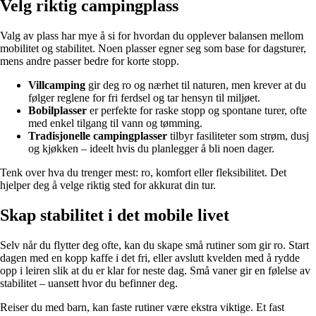
Velg riktig campingplass
Valg av plass har mye å si for hvordan du opplever balansen mellom
mobilitet og stabilitet. Noen plasser egner seg som base for dagsturer,
mens andre passer bedre for korte stopp.
Villcamping
gir deg ro og nærhet til naturen, men krever at du
følger reglene for fri ferdsel og tar hensyn til miljøet.
Bobilplasser
er perfekte for raske stopp og spontane turer, ofte
med enkel tilgang til vann og tømming.
Tradisjonelle campingplasser
tilbyr fasiliteter som strøm, dusj
og kjøkken – ideelt hvis du planlegger å bli noen dager.
Tenk over hva du trenger mest: ro, komfort eller fleksibilitet. Det
hjelper deg å velge riktig sted for akkurat din tur.
Skap stabilitet i det mobile livet
Selv når du flytter deg ofte, kan du skape små rutiner som gir ro. Start
dagen med en kopp kaffe i det fri, eller avslutt kvelden med å rydde
opp i leiren slik at du er klar for neste dag. Små vaner gir en følelse av
stabilitet – uansett hvor du befinner deg.
Reiser du med barn, kan faste rutiner være ekstra viktige. Et fast