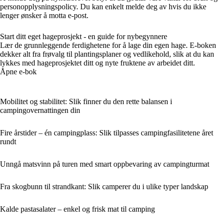
personopplysningspolicy. Du kan enkelt melde deg av hvis du ikke
lenger ønsker å motta e-post.
Start ditt eget hageprosjekt - en guide for nybegynnere
Lær de grunnleggende ferdighetene for å lage din egen hage. E-boken
dekker alt fra frøvalg til plantingsplaner og vedlikehold, slik at du kan
lykkes med hageprosjektet ditt og nyte fruktene av arbeidet ditt.
Åpne e-bok
Mobilitet og stabilitet: Slik finner du den rette balansen i
campingovernattingen din
Fire årstider – én campingplass: Slik tilpasses campingfasilitetene året
rundt
Unngå matsvinn på turen med smart oppbevaring av campingturmat
Fra skogbunn til strandkant: Slik camperer du i ulike typer landskap
Kalde pastasalater – enkel og frisk mat til camping