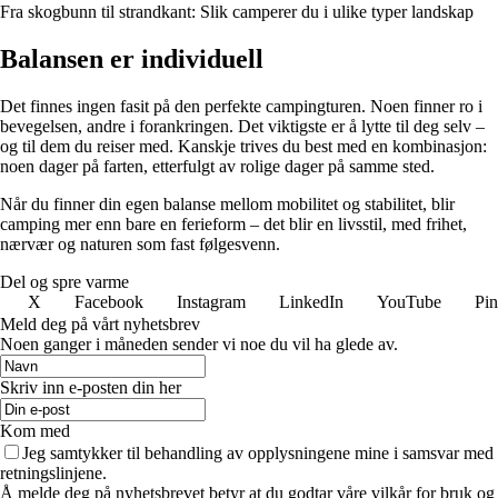
Fra skogbunn til strandkant: Slik camperer du i ulike typer landskap
Balansen er individuell
Det finnes ingen fasit på den perfekte campingturen. Noen finner ro i
bevegelsen, andre i forankringen. Det viktigste er å lytte til deg selv –
og til dem du reiser med. Kanskje trives du best med en kombinasjon:
noen dager på farten, etterfulgt av rolige dager på samme sted.
Når du finner din egen balanse mellom mobilitet og stabilitet, blir
camping mer enn bare en ferieform – det blir en livsstil, med frihet,
nærvær og naturen som fast følgesvenn.
Del og spre varme
X
Facebook
Instagram
LinkedIn
YouTube
Pin
Meld deg på vårt nyhetsbrev
Noen ganger i måneden sender vi noe du vil ha glede av.
Skriv inn e-posten din her
Kom med
Jeg samtykker til behandling av opplysningene mine i samsvar med
retningslinjene.
Å melde deg på nyhetsbrevet betyr at du godtar våre vilkår for bruk og