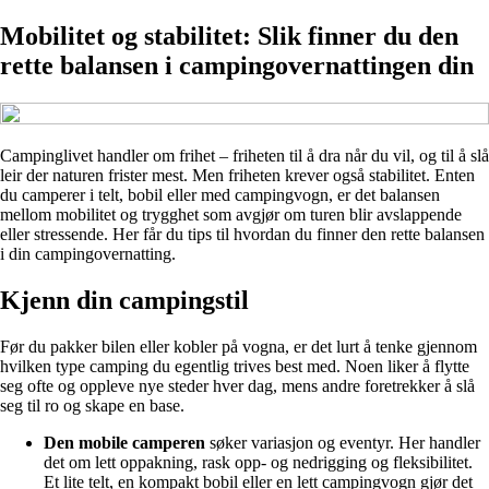
Mobilitet og stabilitet: Slik finner du den
rette balansen i campingovernattingen din
Campinglivet handler om frihet – friheten til å dra når du vil, og til å slå
leir der naturen frister mest. Men friheten krever også stabilitet. Enten
du camperer i telt, bobil eller med campingvogn, er det balansen
mellom mobilitet og trygghet som avgjør om turen blir avslappende
eller stressende. Her får du tips til hvordan du finner den rette balansen
i din campingovernatting.
Kjenn din campingstil
Før du pakker bilen eller kobler på vogna, er det lurt å tenke gjennom
hvilken type camping du egentlig trives best med. Noen liker å flytte
seg ofte og oppleve nye steder hver dag, mens andre foretrekker å slå
seg til ro og skape en base.
Den mobile camperen
søker variasjon og eventyr. Her handler
det om lett oppakning, rask opp- og nedrigging og fleksibilitet.
Et lite telt, en kompakt bobil eller en lett campingvogn gjør det