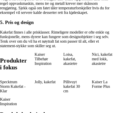
regel oppvaskmaskin, mens tre og metall krever mer skånsom
rengjøring. Sjekk også om fatet tåler temperaturforskjeller hvis du for
eksempel vil servere kalde desserter rett fra kjøleskapet.
5. Pris og design
Kakefat finnes i alle prisklasser. Rimeligere modeller er ofte enkle og
funksjonelle, mens dyrere kan fungere som designobjekter i seg selv.
Tenk over om du vil ha et nøytralt fat som passer til alt, eller et
statement-stykke som skiller seg ut.
Kaiser
Loisa,
Nici, kakefat
Tilbehør
kakefat,
med lokk,
Produkter
Inspiration
akasietre
akasietre
i fokus
Specktrum
Jolly, kakefat
Pillivuyt
Kaiser La
Storm Kakefat -
kakefat 30
Forme Plus
Klar
cm
Kaiser
Inspiration