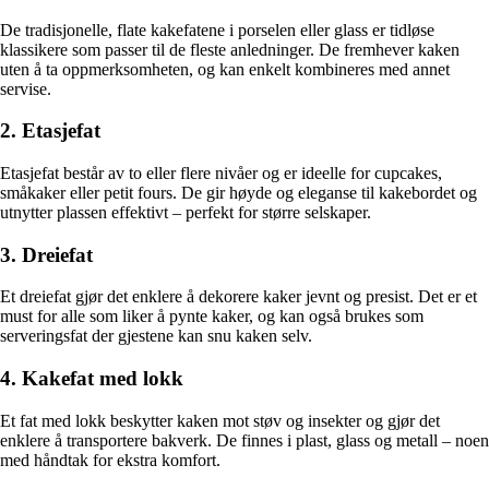
De tradisjonelle, flate kakefatene i porselen eller glass er tidløse
klassikere som passer til de fleste anledninger. De fremhever kaken
uten å ta oppmerksomheten, og kan enkelt kombineres med annet
servise.
2. Etasjefat
Etasjefat består av to eller flere nivåer og er ideelle for cupcakes,
småkaker eller petit fours. De gir høyde og eleganse til kakebordet og
utnytter plassen effektivt – perfekt for større selskaper.
3. Dreiefat
Et dreiefat gjør det enklere å dekorere kaker jevnt og presist. Det er et
must for alle som liker å pynte kaker, og kan også brukes som
serveringsfat der gjestene kan snu kaken selv.
4. Kakefat med lokk
Et fat med lokk beskytter kaken mot støv og insekter og gjør det
enklere å transportere bakverk. De finnes i plast, glass og metall – noen
med håndtak for ekstra komfort.