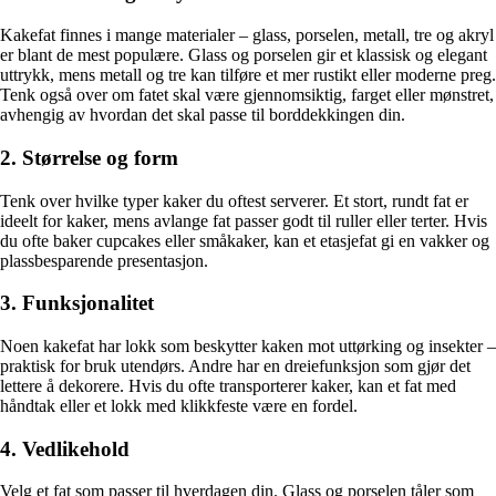
Kakefat finnes i mange materialer – glass, porselen, metall, tre og akryl
er blant de mest populære. Glass og porselen gir et klassisk og elegant
uttrykk, mens metall og tre kan tilføre et mer rustikt eller moderne preg.
Tenk også over om fatet skal være gjennomsiktig, farget eller mønstret,
avhengig av hvordan det skal passe til borddekkingen din.
2. Størrelse og form
Tenk over hvilke typer kaker du oftest serverer. Et stort, rundt fat er
ideelt for kaker, mens avlange fat passer godt til ruller eller terter. Hvis
du ofte baker cupcakes eller småkaker, kan et etasjefat gi en vakker og
plassbesparende presentasjon.
3. Funksjonalitet
Noen kakefat har lokk som beskytter kaken mot uttørking og insekter –
praktisk for bruk utendørs. Andre har en dreiefunksjon som gjør det
lettere å dekorere. Hvis du ofte transporterer kaker, kan et fat med
håndtak eller et lokk med klikkfeste være en fordel.
4. Vedlikehold
Velg et fat som passer til hverdagen din. Glass og porselen tåler som