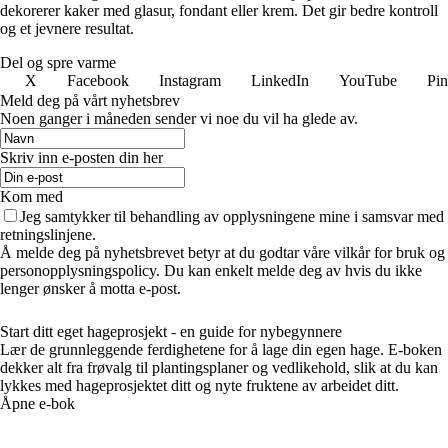
dekorerer kaker med glasur, fondant eller krem. Det gir bedre kontroll
og et jevnere resultat.
Del og spre varme
X
Facebook
Instagram
LinkedIn
YouTube
Pin
Meld deg på vårt nyhetsbrev
Noen ganger i måneden sender vi noe du vil ha glede av.
Skriv inn e-posten din her
Kom med
Jeg samtykker til behandling av opplysningene mine i samsvar med
retningslinjene.
Å melde deg på nyhetsbrevet betyr at du godtar våre vilkår for bruk og
personopplysningspolicy. Du kan enkelt melde deg av hvis du ikke
lenger ønsker å motta e-post.
Start ditt eget hageprosjekt - en guide for nybegynnere
Lær de grunnleggende ferdighetene for å lage din egen hage. E-boken
dekker alt fra frøvalg til plantingsplaner og vedlikehold, slik at du kan
lykkes med hageprosjektet ditt og nyte fruktene av arbeidet ditt.
Åpne e-bok