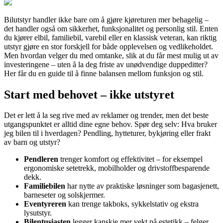
Bilutstyr handler ikke bare om å gjøre kjøreturen mer behagelig –
det handler også om sikkerhet, funksjonalitet og personlig stil. Enten
du kjører elbil, familiebil, varebil eller en klassisk veteran, kan riktig
utstyr gjøre en stor forskjell for både opplevelsen og vedlikeholdet.
Men hvordan velger du med omtanke, slik at du får mest mulig ut av
investeringene – uten å la deg friste av unødvendige duppeditter?
Her får du en guide til å finne balansen mellom funksjon og stil.
Start med behovet – ikke utstyret
Det er lett å la seg rive med av reklamer og trender, men det beste
utgangspunktet er alltid dine egne behov. Spør deg selv: Hva bruker
jeg bilen til i hverdagen? Pendling, hytteturer, bykjøring eller frakt
av barn og utstyr?
Pendleren
trenger komfort og effektivitet – for eksempel
ergonomiske setetrekk, mobilholder og drivstoffbesparende
dekk.
Familiebilen
har nytte av praktiske løsninger som bagasjenett,
barneseter og solskjermer.
Eventyreren
kan trenge takboks, sykkelstativ og ekstra
lysutstyr.
Bilentusiasten
legger kanskje mer vekt på estetikk – felger,