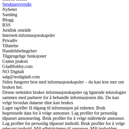
Strukturoversikt
Nyheter
Samling
Blogg
RSS
Juridisk område
Internett-informasjonskapsler
Privatliv
Tillatelse
Handelsbetingelser
Tilgjengelige funksjoner
Grønn praksis
GladHobby.com
NO Digitalt
salg@nodigitalt.com
Siden fungerer best med informasjonskapsler – du kan lese mer om
bruken her.
Denne nettsiden bruker informasjonskapsler og lignende teknologier
sammen med partnere for å behandle informasjonen din. Du kan
velge hvordan dataene dine kan brukes
Lagre og/eller få tilgang til informasjon på enheten. Bruk
begrensede data for å velge annonser. Lag profiler for personlig
tilpasset annonsering. Bruk profiler for å velge målrettede annonser.
Lag profiler for personlig tilpasset innhold. Bruk profiler for å velge
relevant innhold. Mål effektiviteten til annonser. Mål innholdets