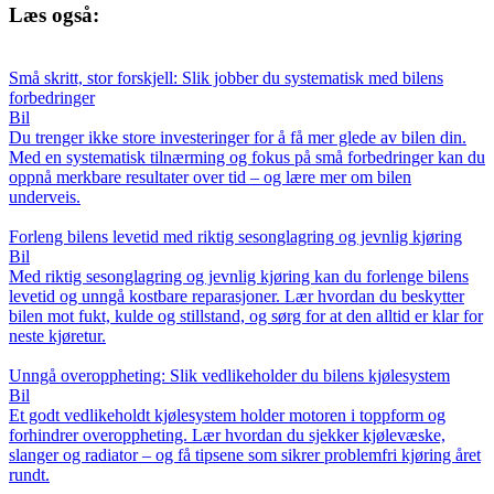
Læs også:
Små skritt, stor forskjell: Slik jobber du systematisk med bilens
forbedringer
Bil
Du trenger ikke store investeringer for å få mer glede av bilen din.
Med en systematisk tilnærming og fokus på små forbedringer kan du
oppnå merkbare resultater over tid – og lære mer om bilen
underveis.
Forleng bilens levetid med riktig sesonglagring og jevnlig kjøring
Bil
Med riktig sesonglagring og jevnlig kjøring kan du forlenge bilens
levetid og unngå kostbare reparasjoner. Lær hvordan du beskytter
bilen mot fukt, kulde og stillstand, og sørg for at den alltid er klar for
neste kjøretur.
Unngå overoppheting: Slik vedlikeholder du bilens kjølesystem
Bil
Et godt vedlikeholdt kjølesystem holder motoren i toppform og
forhindrer overoppheting. Lær hvordan du sjekker kjølevæske,
slanger og radiator – og få tipsene som sikrer problemfri kjøring året
rundt.