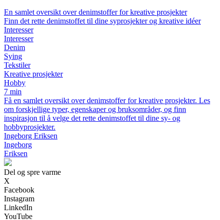
En samlet oversikt over denimstoffer for kreative prosjekter
Finn det rette denimstoffet til dine syprosjekter og kreative idéer
Interesser
Interesser
Denim
Sying
Tekstiler
Kreative prosjekter
Hobby
7 min
Få en samlet oversikt over denimstoffer for kreative prosjekter. Les
om forskjellige typer, egenskaper og bruksområder, og finn
inspirasjon til å velge det rette denimstoffet til dine sy- og
hobbyprosjekter.
Ingeborg Eriksen
Ingeborg
Eriksen
Del og spre varme
X
Facebook
Instagram
LinkedIn
YouTube