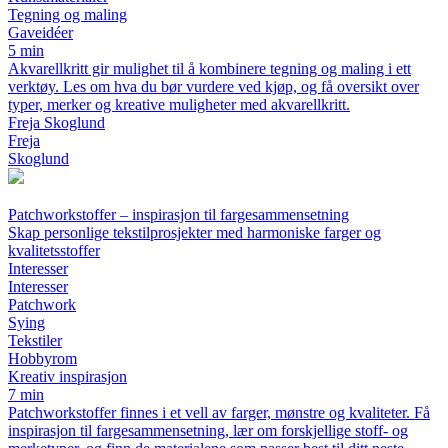
Tegning og maling
Gaveidéer
5 min
Akvarellkritt gir mulighet til å kombinere tegning og maling i ett
verktøy. Les om hva du bør vurdere ved kjøp, og få oversikt over
typer, merker og kreative muligheter med akvarellkritt.
Freja Skoglund
Freja
Skoglund
Patchworkstoffer – inspirasjon til fargesammensetning
Skap personlige tekstilprosjekter med harmoniske farger og
kvalitetsstoffer
Interesser
Interesser
Patchwork
Sying
Tekstiler
Hobbyrom
Kreativ inspirasjon
7 min
Patchworkstoffer finnes i et vell av farger, mønstre og kvaliteter. Få
inspirasjon til fargesammensetning, lær om forskjellige stoff- og