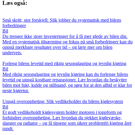
Læs også:
Små skritt, stor forskjell: Slik jobber du systematisk med bilens
forbedringer
Bil
Du trenger ikke store investeringer for å få mer glede av bilen din.
Med en systematisk tilnærming og fokus på små forbedringer kan du
oppnå merkbare resultater over tid – og lære mer om bilen
underveis.
Forleng bilens levetid med riktig sesonglagring og jevnlig kjøring
Bil
Med riktig sesonglagring og jevnlig kjøring kan du forlenge bilens
levetid og unngå kostbare reparasjoner. Lær hvordan du beskytter
bilen mot fukt, kulde og stillstand, og sørg for at den alltid er klar for
neste kjøretur.
Unngå overoppheting: Slik vedlikeholder du bilens kjølesystem
Bil
Et godt vedlikeholdt kjølesystem holder motoren i toppform og
forhindrer overoppheting. Lær hvordan du sjekker kjølevæske,
slanger og radiator – og få tipsene som sikrer problemfri kjøring året
rundt.