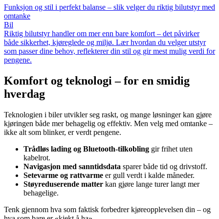
Funksjon og stil i perfekt balanse – slik velger du riktig bilutstyr med
omtanke
Bil
Riktig bilutstyr handler om mer enn bare komfort – det påvirker
både sikkerhet, kjøreglede og miljø. Lær hvordan du velger utstyr
som passer dine behov, reflekterer din stil og gir mest mulig verdi for
pengene.
Komfort og teknologi – for en smidig
hverdag
Teknologien i biler utvikler seg raskt, og mange løsninger kan gjøre
kjøringen både mer behagelig og effektiv. Men velg med omtanke –
ikke alt som blinker, er verdt pengene.
Trådløs lading og Bluetooth-tilkobling
gir frihet uten
kabelrot.
Navigasjon med sanntidsdata
sparer både tid og drivstoff.
Setevarme og rattvarme
er gull verdt i kalde måneder.
Støyreduserende matter
kan gjøre lange turer langt mer
behagelige.
Tenk gjennom hva som faktisk forbedrer kjøreopplevelsen din – og
hva som bare er «kjekt å ha».