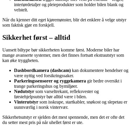
interiørdetaljer og pleieprodukter som holder bilen blank og
velstelt.
Når du kjenner ditt eget kjøremønster, blir det enklere å velge utstyr
som faktisk gjør en forskjell.
Sikkerhet først – alltid
Uansett biltype bør sikkerheten komme først. Moderne biler har
mange avanserte systemer, men det finnes fortsatt ekstrautstyr som
kan øke tryggheten.
Dashbordkamera (dashcam)
kan dokumentere hendelser og
være nyttig ved forsikringssaker.
Parkeringssensorer og ryggekamera
gir bedre oversikt i
trange parkeringshus og bymiljøer.
Nødutstyr
som varseltrekant, refleksvester og
førstehjelpsutstyr bør alltid være i bilen.
Vinterutstyr
som isskrape, startkabler, snøkost og slepetau er
uunnværlig i norsk vintervær.
Sikkerhetsutstyr er sjelden det mest spennende, men det er ofte det
du setter mest pris på når uhellet først er ute.