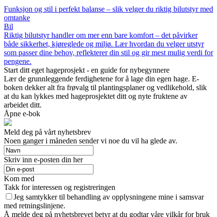
Funksjon og stil i perfekt balanse – slik velger du riktig bilutstyr med
omtanke
Bil
Riktig bilutstyr handler om mer enn bare komfort – det påvirker
både sikkerhet, kjøreglede og miljø. Lær hvordan du velger utstyr
som passer dine behov, reflekterer din stil og gir mest mulig verdi for
pengene.
Start ditt eget hageprosjekt - en guide for nybegynnere
Lær de grunnleggende ferdighetene for å lage din egen hage. E-
boken dekker alt fra frøvalg til plantingsplaner og vedlikehold, slik
at du kan lykkes med hageprosjektet ditt og nyte fruktene av
arbeidet ditt.
Åpne e-bok
Meld deg på vårt nyhetsbrev
Noen ganger i måneden sender vi noe du vil ha glede av.
Skriv inn e-posten din her
Kom med
Takk for interessen og registreringen
Jeg samtykker til behandling av opplysningene mine i samsvar
med retningslinjene.
Å melde deg på nyhetsbrevet betyr at du godtar våre vilkår for bruk