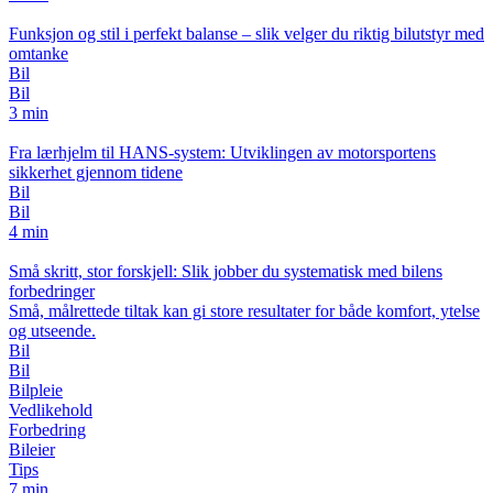
Funksjon og stil i perfekt balanse – slik velger du riktig bilutstyr med
omtanke
Bil
Bil
3 min
Fra lærhjelm til HANS-system: Utviklingen av motorsportens
sikkerhet gjennom tidene
Bil
Bil
4 min
Små skritt, stor forskjell: Slik jobber du systematisk med bilens
forbedringer
Små, målrettede tiltak kan gi store resultater for både komfort, ytelse
og utseende.
Bil
Bil
Bilpleie
Vedlikehold
Forbedring
Bileier
Tips
7 min