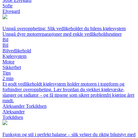
Sofie Elvegard
Sofie
Elvegard
Unngå overoppheting: Slik vedlikeholder du bilens kjølesystem
Unngå dyre motorreparasjoner med enkle vedlikeholdsrutiner
Bil
Bil
Bilvedlikehold
Kjølesystem
Motor
Sikkerhet
Tips
2 min
Et godt vedlikeholdt kjølesystem holder motoren i toppform og
forhindrer overoppheting. Lær hvordan du sjekker kjølevæske,
slanger og radiator – og få tipsene som sikrer problemfri kjøring året
rundt.
Aleksander Torkildsen
Aleksander
Torkildsen
Funksjon og stil i perfekt balanse – slik velger du riktig bilutstyr med