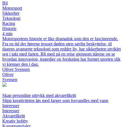
Bil
Motorsport
Sikkerhet
Teknologi
Racing
Historie
4 min
Motorsportens historie er like dramatisk som den er fascinerende.
Fra en tid der førerne trosset døden uten særlig beskyttelse, til
dagens avanserte teknologi som redder liv, har sikkerheten utviklet
seg i takt med farten. Bli med på en reise gjennom tiårene og se
hvordan innovasjon, tragedier og forskning har formet sporten slik
vi kjenner den i dag.
Oliver Svensen
Oliver
Svensen
Skap personlige uttrykk med akvarellkritt
Slipp kreativiteten løs med farger som forvandles med vann
Interesser
Interesser
Akvarellkritt
Kreativ hobby
Kunstmaterialer