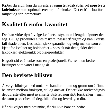
Kjører du elbil, kan du investere i
smarte ladekabler
og
appstyrte
ladebokser
som optimaliserer strømforbruket. Det er både bra for
miljøet og for lommeboka.
Kvalitet fremfor kvantitet
Det kan virke dyrt å velge kvalitetsutstyr, men i lengden lønner det
seg. Billige produkter slites raskere, passer dårligere og kan i verste
fall skade bilen. Les tester, sjekk garantier, og velg merker som er
kjent for kvalitet og holdbarhet – spesielt når det gjelder dekk,
takbokser, elektronikk og pleieprodukter.
Et godt råd er å tenke som en profesjonell: Færre, men bedre
løsninger som varer i mange år.
Den bevisste bilisten
Å velge bilutstyr med omtanke handler i bunn og grunn om å finne
balansen mellom funksjon, stil og ansvar. Det er ikke nødvendigvis
det dyreste eller mest avanserte utstyret som gjør forskjellen – men
det som passer best til deg, bilen din og hverdagen din.
Når du velger med omtanke, får du ikke bare en bedre