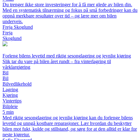
Du trenger ikke store investeringer for å få mer glede av bilen din.
Med en systematisk tilnærming og fokus på små forbedringer kan du
oppnå merkbare resultater over tid – og lære mer om bilen
underveis.
Freja Skoglund
Freja
Skoglund
Forleng bilens levetid med riktig sesonglagring og jevnlig kjøring
Slik tar du vare på bilen året rundt – fra vinterlagring til
vårklargjøring
Bil
Bil
Bilvedlikehold
Lagring
Kjøring
Vintertips
Bilpleie
5 min
Med riktig sesonglagring og jevnlig kjøring kan du forlenge bilens
levetid og unngå kostbare reparasjoner. Lær hvordan du beskytter
bilen mot fukt, kulde og stillstand, og sørg for at den alltid er klar for
neste kjøretur.