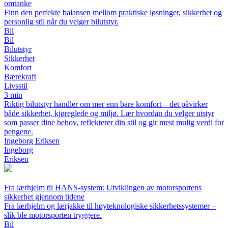
omtanke
Finn den perfekte balansen mellom praktiske løsninger, sikkerhet og
personlig stil når du velger bilutstyr.
Bil
Bil
Bilutstyr
Sikkerhet
Komfort
Bærekraft
Livsstil
3 min
Riktig bilutstyr handler om mer enn bare komfort – det påvirker
både sikkerhet, kjøreglede og miljø. Lær hvordan du velger utstyr
som passer dine behov, reflekterer din stil og gir mest mulig verdi for
pengene.
Ingeborg Eriksen
Ingeborg
Eriksen
Fra lærhjelm til HANS-system: Utviklingen av motorsportens
sikkerhet gjennom tidene
Fra lærhjelm og lærjakke til høyteknologiske sikkerhetssystemer –
slik ble motorsporten tryggere.
Bil