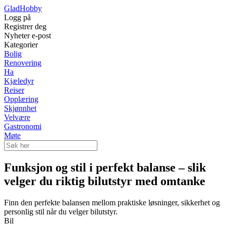
Glad
Hobby
Logg på
Registrer deg
Nyheter e-post
Kategorier
Bolig
Renovering
Ha
Kjæledyr
Reiser
Opplæring
Skjønnhet
Velvære
Gastronomi
Møte
Funksjon og stil i perfekt balanse – slik
velger du riktig bilutstyr med omtanke
Finn den perfekte balansen mellom praktiske løsninger, sikkerhet og
personlig stil når du velger bilutstyr.
Bil