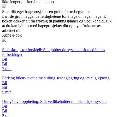
ikke lenger ønsker å motta e-post.
Start ditt eget hageprosjekt - en guide for nybegynnere
Lær de grunnleggende ferdighetene for å lage din egen hage. E-
boken dekker alt fra frøvalg til plantingsplaner og vedlikehold, slik
at du kan lykkes med hageprosjektet ditt og nyte fruktene av
arbeidet ditt.
Åpne e-bok
Små skritt, stor forskjell: Slik jobber du systematisk med bilens
forbedringer
Bil
Bil
7 min
Forleng bilens levetid med riktig sesonglagring og jevnlig kjøring
Bil
Bil
5 min
Unngå overoppheting: Slik vedlikeholder du bilens kjølesystem
Bil
Bil
2 min