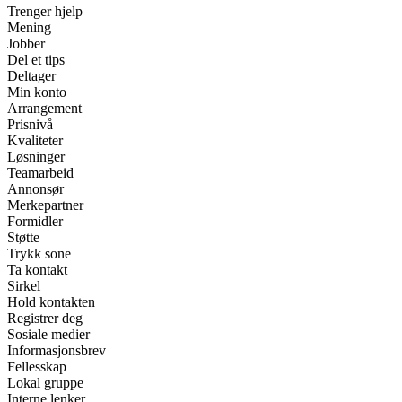
Trenger hjelp
Mening
Jobber
Del et tips
Deltager
Min konto
Arrangement
Prisnivå
Kvaliteter
Løsninger
Teamarbeid
Annonsør
Merkepartner
Formidler
Støtte
Trykk sone
Ta kontakt
Sirkel
Hold kontakten
Registrer deg
Sosiale medier
Informasjonsbrev
Fellesskap
Lokal gruppe
Interne lenker