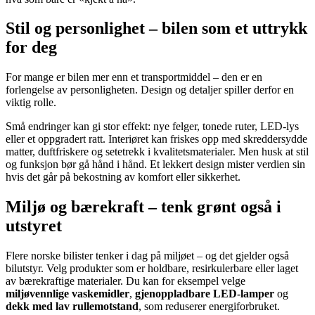
Stil og personlighet – bilen som et uttrykk
for deg
For mange er bilen mer enn et transportmiddel – den er en
forlengelse av personligheten. Design og detaljer spiller derfor en
viktig rolle.
Små endringer kan gi stor effekt: nye felger, tonede ruter, LED-lys
eller et oppgradert ratt. Interiøret kan friskes opp med skreddersydde
matter, duftfriskere og setetrekk i kvalitetsmaterialer. Men husk at stil
og funksjon bør gå hånd i hånd. Et lekkert design mister verdien sin
hvis det går på bekostning av komfort eller sikkerhet.
Miljø og bærekraft – tenk grønt også i
utstyret
Flere norske bilister tenker i dag på miljøet – og det gjelder også
bilutstyr. Velg produkter som er holdbare, resirkulerbare eller laget
av bærekraftige materialer. Du kan for eksempel velge
miljøvennlige vaskemidler
,
gjenoppladbare LED-lamper
og
dekk med lav rullemotstand
, som reduserer energiforbruket.