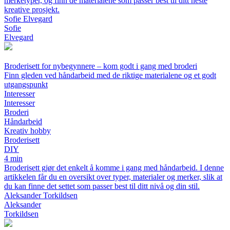
merketyper, og finn de materialene som passer best til ditt neste
kreative prosjekt.
Sofie Elvegard
Sofie
Elvegard
Broderisett for nybegynnere – kom godt i gang med broderi
Finn gleden ved håndarbeid med de riktige materialene og et godt
utgangspunkt
Interesser
Interesser
Broderi
Håndarbeid
Kreativ hobby
Broderisett
DIY
4 min
Broderisett gjør det enkelt å komme i gang med håndarbeid. I denne
artikkelen får du en oversikt over typer, materialer og merker, slik at
du kan finne det settet som passer best til ditt nivå og din stil.
Aleksander Torkildsen
Aleksander
Torkildsen