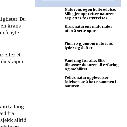
Naturens egen helbredelse:
Slik gjenoppretter naturen
seg etter forstyrrelser
igheter. Du
e en krans
Bruk naturens materialer –
uten å sette spor
om å nyte
Finn ro gjennom naturens
lyder og dufter
r eller et
Vandring for alle: Slik
t du skaper
tilpasser du turen til erfaring
og mobilitet
Felles naturopplevelser –
følelsen av å høre sammen i
naturen
kan ta lang
ved fra
jekk alltid