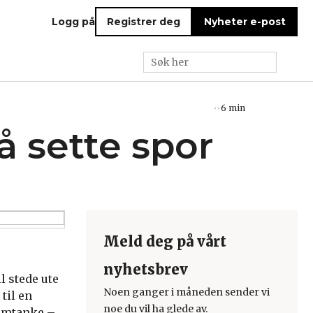
Logg på
Registrer deg
Nyheter e-post
6 min
å sette spor
Meld deg på vårt
nyhetsbrev
l stede ute
Noen ganger i måneden sender vi
 til en
noe du vil ha glede av.
 omtanke –