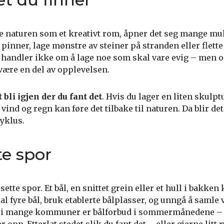
se naturen som et kreativt rom, åpner det seg mange mul
pinner, lage mønstre av steiner på stranden eller flett
t handler ikke om å lage noe som skal vare evig – men 
være en del av opplevelsen.
t bli igjen der du fant det
. Hvis du lager en liten skulptu
t vind og regn kan føre det tilbake til naturen. Da blir de
yklus.
te spor
tte spor. Et bål, en snittet grein eller et hull i bakken 
kal fyre bål, bruk etablerte bålplasser, og unngå å samle 
et i mange kommuner er bålforbud i sommermånedene – s