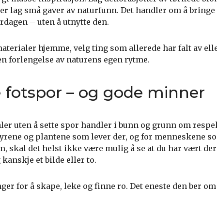
ler lag små gaver av naturfunn. Det handler om å bringe
rdagen – uten å utnytte den.
terialer hjemme, velg ting som allerede har falt av elle
 en forlengelse av naturens egen rytme.
e fotspor – og gode minner
ler uten å sette spor handler i bunn og grunn om respe
 dyrene og plantene som lever der, og for menneskene
m, skal det helst ikke være mulig å se at du har vært der
kanskje et bilde eller to.
nger for å skape, leke og finne ro. Det eneste den ber om 