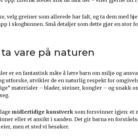
 opp. Etterlat stedet slik du fant det – eller gjerne litt 
ke, velg greiner som allerede har falt, og ta dem med hje
kapp i skogbunnen. Små detaljer som dette gjør en stor fo
 ta vare på naturen
ler er en fantastisk måte å lære barn om miljø og ansva
 og utforske, utvikler de en naturlig respekt for omgivel
ovlige” materialer – blader, steiner, kongler – og snakk 
seg.
 lage
midlertidige kunstverk
som forsvinner igjen: et 
pinner eller et ansikt i sanden. Det gir barna en forståels
 eier, men et sted vi besøker.