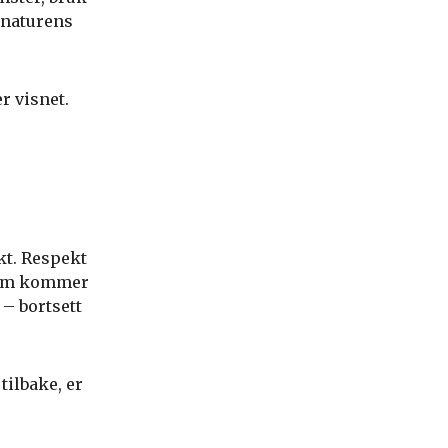
 naturens
r visnet.
kt. Respekt
 som kommer
 – bortsett
tilbake, er