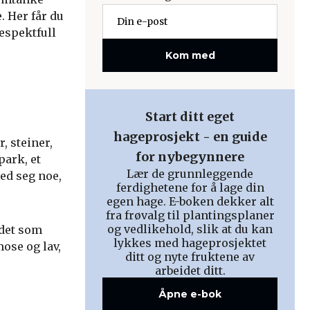
. Her får du
espektfull
Kom med
Start ditt eget
hageprosjekt - en guide
, steiner,
for nybegynnere
park, et
Lær de grunnleggende
ed seg noe,
ferdighetene for å lage din
egen hage. E-boken dekker alt
fra frøvalg til plantingsplaner
og vedlikehold, slik at du kan
 det som
lykkes med hageprosjektet
mose og lav,
ditt og nyte fruktene av
arbeidet ditt.
Åpne e-bok