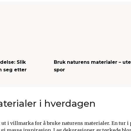
else: Slik
Bruk naturens materialer – ute
n seg etter
spor
terialer i hverdagen
 ut i villmarka for å bruke naturens materialer. En tur i
n gi masse inspirasjon. Lag dekorasjoner av tørkede blo