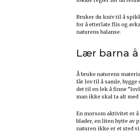
lokale regler før du tenner
Bruker du kniv til å spik
for å etterlate flis og av
naturens balanse.
Lær barna å
Å bruke naturens materia
får lov til å samle, bygge
det til en lek å finne “l
man ikke skal ta alt med 
En morsom aktivitet er å
blader, en liten hytte av 
naturen ikke er et sted vi