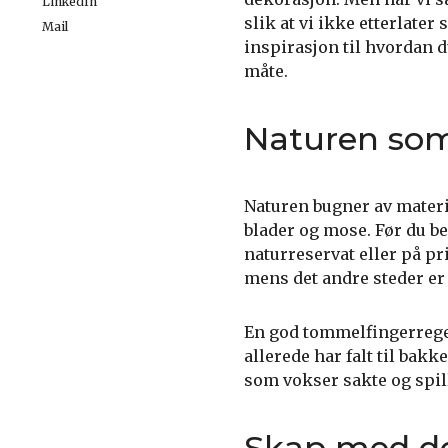
LinkedIn
slik at vi ikke etterlater
Mail
inspirasjon til hvordan 
måte.
Naturen som
Naturen bugner av materia
blader og mose. Før du be
naturreservat eller på pr
mens det andre steder er 
En god tommelfingerregel
allerede har falt til bak
som vokser sakte og spill
Skap med de