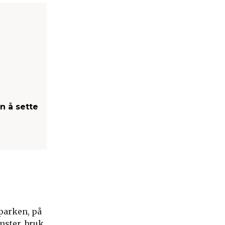
n å sette
 parken, på
mster, bruk