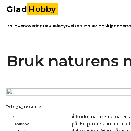
Glad
Hobby
Bolig
Renovering
Ha
Kjæledyr
Reiser
Opplæring
Skjønnhet
V
Bruk naturens m
Del og spre varme
Å bruke naturens material
X
på. En pinne kan bli til et
Facebook
dekorasjon. Men når vi s