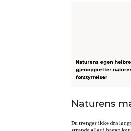
Naturens egen helbred
gjenoppretter nature
forstyrrelser
Naturens ma
Du trenger ikke dra langt
stranda eller i hagen ka