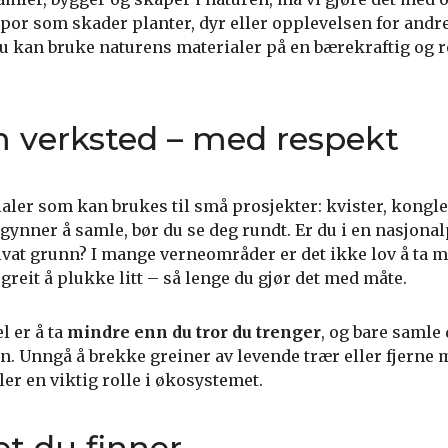
 spor som skader planter, dyr eller opplevelsen for andre
du kan bruke naturens materialer på en bærekraftig og r
 verksted – med respekt
ler som kan brukes til små prosjekter: kvister, kongler
gynner å samle, bør du se deg rundt. Er du i en nasjonal
ivat grunn? I mange verneområder er det ikke lov å ta m
greit å plukke litt – så lenge du gjør det med måte.
 er å ta
mindre enn du tror du trenger
, og bare samle
ken. Unngå å brekke greiner av levende trær eller fjerne 
er en viktig rolle i økosystemet.
t du finner