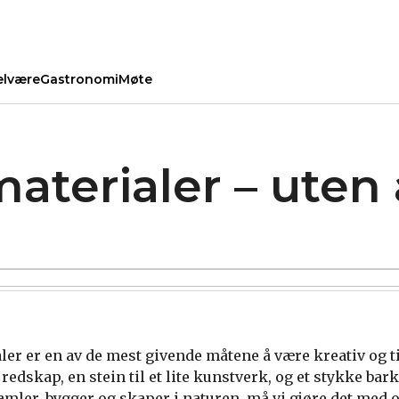
elvære
Gastronomi
Møte
aterialer – uten 
er er en av de mest givende måtene å være kreativ og ti
 redskap, en stein til et lite kunstverk, og et stykke bark
amler, bygger og skaper i naturen, må vi gjøre det med