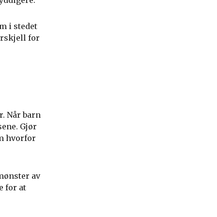
ryddigere.
m i stedet
rskjell for
r. Når barn
sene. Gjør
om hvorfor
mønster av
e for at